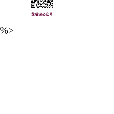
艾瑞深公众号
%>