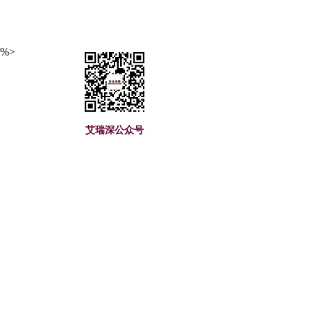
%>
艾瑞深公众号