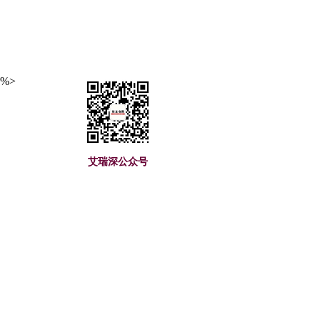
%>
艾瑞深公众号