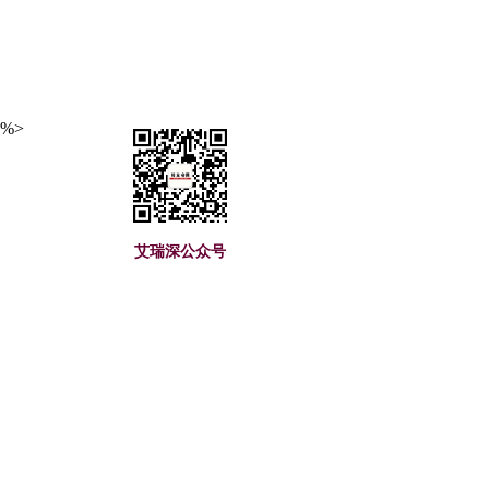
%>
艾瑞深公众号