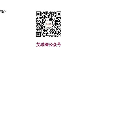
%>
艾瑞深公众号